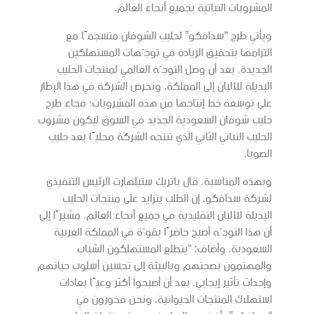
المشروبات النباتية بجميع أنحاء العالم.
ويأتي طرح “سدافكو” لحليب الشوفان منسجمًا مع
التزامها بتحقيق الريادة في توجّهات المستهلكين
الجديدة، بعد أن وصل التوجّه العالمي لمنتجات الحليب
البديلة للألبان إلى المملكة. وتحرص الشركة في هذا الإطار
على توسعة خط إنتاجها من هذه المشروبات؛ فجاء طرح
حليب شوفان السعودية الجديد في السوق ليكون مشروب
الحليب النباتي الثاني الذي تنتجه الشركة محليًا بعد حليب
الصويا.
وبهذه المناسبة، قال باتريك ستيلهارت الرئيس التنفيذي
لشركة سدافكو، إن الطلب يتزايد على منتجات الحليب
البديلة للألبان التقليدية في جميع أنحاء العالم، مشيرًا إلى
أن هذا التوجّه أصبح حاضرًا بقوّة في المملكة العربية
السعودية، وأضاف: “يتطلع المستهلكون الشباب
والمهتمون بصحتهم وبالبيئة إلى تحسين أسلوب حياتهم
وإحداث تأثير إيجابي، بعد أن أصبحوا أكثر وعيًا بعادات
استهلاك المنتجات الحيوانية، ونحن فخورون في