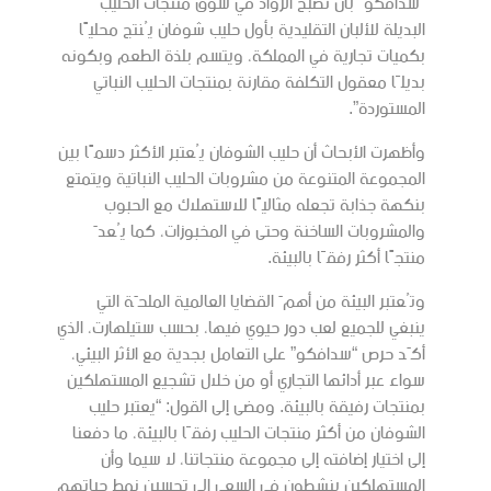
“سدافكو” بأن نصبح الرواد في سوق منتجات الحليب
البديلة للألبان التقليدية بأول حليب شوفان يُنتج محليًا
بكميات تجارية في المملكة، ويتسم بلذة الطعم وبكونه
بديلًا معقول التكلفة مقارنة بمنتجات الحليب النباتي
المستوردة”.
وأظهرت الأبحاث أن حليب الشوفان يُعتبر الأكثر دسمًا بين
المجموعة المتنوعة من مشروبات الحليب النباتية ويتمتع
بنكهة جذابة تجعله مثاليًا للاستهلاك مع الحبوب
والمشروبات الساخنة وحتى في المخبوزات، كما يُعدّ
منتجًا أكثر رفقًا بالبيئة.
وتُعتبر البيئة من أهمّ القضايا العالمية الملحّة التي
ينبغي للجميع لعب دور حيوي فيها، بحسب ستيلهارت، الذي
أكّد حرص “سدافكو” على التعامل بجدية مع الأثر البيئي،
سواء عبر أدائها التجاري أو من خلال تشجيع المستهلكين
بمنتجات رفيقة بالبيئة. ومضى إلى القول: “يعتبر حليب
الشوفان من أكثر منتجات الحليب رفقًا بالبيئة، ما دفعنا
إلى اختيار إضافته إلى مجموعة منتجاتنا، لا سيما وأن
المستهلكين ينشطون في السعي إلى تحسين نمط حياتهم