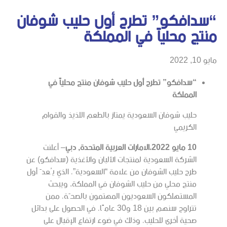
“سدافكو” تطرح أول حليب شوفان
منتج محلياً في المملكة
مايو 10, 2022
“سدافكو” تطرح أول حليب شوفان منتج محلياً في
المملكة
حليب شوفان السعودية يمتاز بالطعم اللذيذ والقوام
الكريمي
10
مايو 2022،الامارات العربية المتحدة, دبي
– أعلنت
الشركة السعودية لمنتجات الألبان والأغذية (سدافكو) عن
طرح حليب الشوفان من علامة “السعودية”، الذي يُعدّ أول
منتج محلي من حليب الشوفان في المملكة. ويبحث
المستهلكون السعوديون المهتمون بالصحّة، ممن
تتراوح سنهم بين 18 و30 عامًا، في الحصول على بدائل
صحية أخرى للحليب، وذلك في ضوء ارتفاع الإقبال على