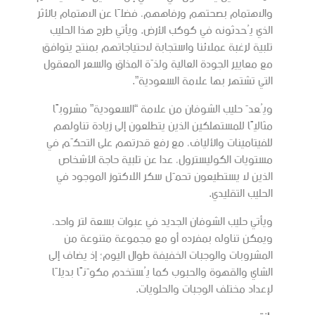
والاهتمام بصحتهم ورفاههم، فضلًا عن الاهتمام بالأثر
الذي يُحدثونه في كوكب الأرض. ويأتي طرح هذا الحليب
تلبية لرغبة عملائنا واستجابة لاحتياجاتهم بمنتج يتوافق
مع معايير الجودة العالية ولذّة المذاق والسعر المعقول
التي تشتهر بها علامة السعودية”.
ويُعدّ حليب الشوفان من علامة “السعودية” مشروبًا
مثاليًا للمستهلكين الذين يتطلعون إلى زيادة تناولهم
للفيتامينات والألياف، مع رفع قدرتهم على التحكّم في
مستويات الكوليسترول، عدا عن تلبية حاجة الأشخاص
الذين لا يستطيعون تحمّل سكر اللاكتوز الموجود في
الحليب التقليدي.
ويأتي حليب الشوفان الجديد في عبوات بسعة لتر واحد،
ويمكن تناوله بمفرده أو مع مجموعة متنوعة من
المشروبات والوجبات الخفيفة طوال اليوم؛ إذ يضاف إلى
الشاي والقهوة والحبوب كما يُستخدم مكوّنًا بديلًا
لإعداد مختلف الوجبات والحلويات.