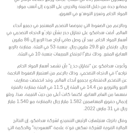
مصانع جدة من خلال الأتمتة والحرص على اللجوء إلى أنسب موارد
المواد الخام وتعزيز التوسّع في السوق.
وبالرغم من الضغوط التي يفرضها التضخم المستمر في جميع أنحاء
العالم، أبقت سدافكو على تفاؤل حذر بشأن تراجُع الاتجاه التضخمي في
أسعار المواد الخام، بعد أن وصل صافي أرباح هذا الربع إلى 86 مليون
ريال، بارتفاع بلغ 29.8 مليون ريال، بنسبة 53 في المئة، مقارنة بالربع
السابق المقرر، وذلك نظرًا لارتفاع المبيعات بنسبة 10 في المئة.
وأعربت سدافكو عن “تفاؤل حذِر” بأن تشهد أسعار المواد الخام
تراجعًا في الاتجاه التضخمي، وذلك بالرغم من استمرار الضغوط الناجمة
عن التضخم الاقتصادي بجميع أنحاء العالم. وقد انخفضت مصاريف
البيع والتوزيع من 14.4 في المئة إلى 11.5 في المئة مقارنة بالفترة
نفسها من العام السابق، لكنها كانت أعلى من حيث القيمة. هذا، وبلغ
إجمالي حقوق المساهمين 1.582 مليار ريال بالمقارنة مع 1.540 مليار
ريال في 31 مارس 2022.
وقال باتريك ستيلهارت الرئيس التنفيذي لشركة سدافكو، إن النتائج
المالية القوية للشركة تعكس قوّة علامة “السعودية” والحكمة التي