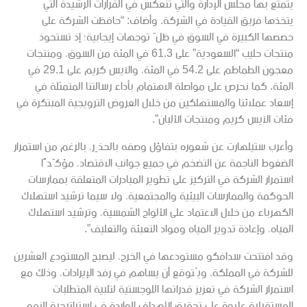
يتمتع بها مجلس الإدارة والتي تنعكس في القرارات الرشيدة التي
يتخذها فريق القيادة في الشركة. وأضاف: “حافظت الشركة على
حصصها الكبيرة في السوق في ظلّ توجهات إيجابية؛ إذ تستحوذ
منتجات حليب “السعودية” على 61.3 في المئة من السوق، ومنتجات
معجون الطماطم على 54.2 في المئة، والآيس كريم على 29.1 في
المئة. كما نحرص على مواصلة الاهتمام بأداء رسالتنا المتمثلة في
إسعاد عملائنا والمستهلكين من خلال العروض الترويجية المبتكرة في
فئات الآيس كريم ومنتجات الألبان”.
وأعرب ستيلهارت عن شعوره بتفاؤل وصفه بالحذِر، بالرغم من استمرار
الضغوط الناجمة عن التضخم في جميع جوانب الاقتصاد، مؤكّدًا
استمرار الشركة في التركيز على تطوير المبادرات المتعلقة بممارسات
الحوكمة والممارسات البيئية والمجتمعية، ولا سيما ترشيد استهلاك
الكهرباء من خلال الاعتماد على الألواح الشمسية، وترشيد استهلاك
المياه، وإعادة تدوير المياه ومواد التعبئة والتغليف”.
وقد افتتحت سدافكو مستودعها في الخرج، ليصبح المستودع العشرين
للشركة في المملكة، ويُتوقع أن يساهم في رفد الإيرادات، وذلك مع
استمرار الشركة في تعزيز قدراتها اللوجستية لتلبية المتطلبات
المستقبلية علاوة على تحقيق الأهداف الواردة في استراتيجية النمو.