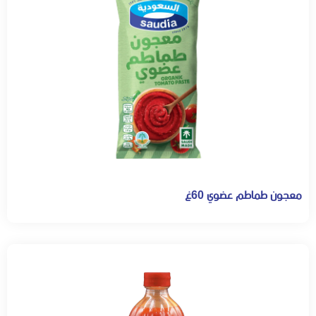
معجون طماطم عضوي 60غ