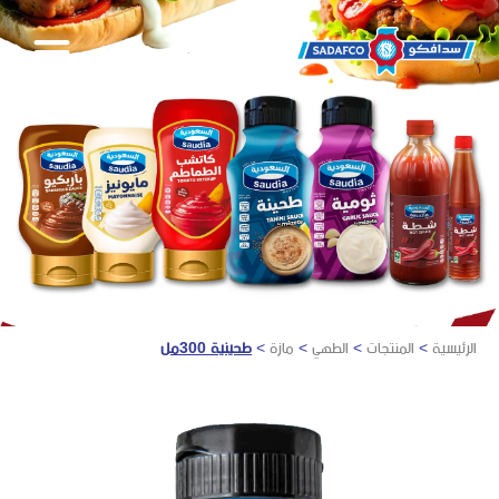
English
الرئيسية
>
المنتجات
>
الطهي
>
مازة
>
طحينية 300مل