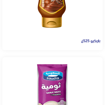
باربكيو 525غ