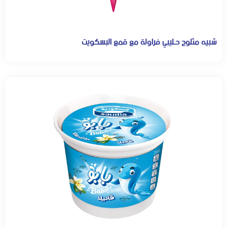
شبيه مثلوج حـليبي فراولة مع قمع البسكويت