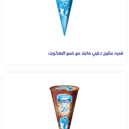
شبيه مثلوج حـليبي فانيلا مع قمع البسكويت