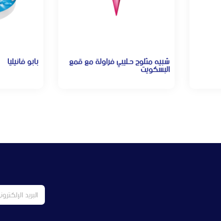
شبيه مثلوج حـليبي فراولة مع قمع
بابو فانيليا
البسكويت