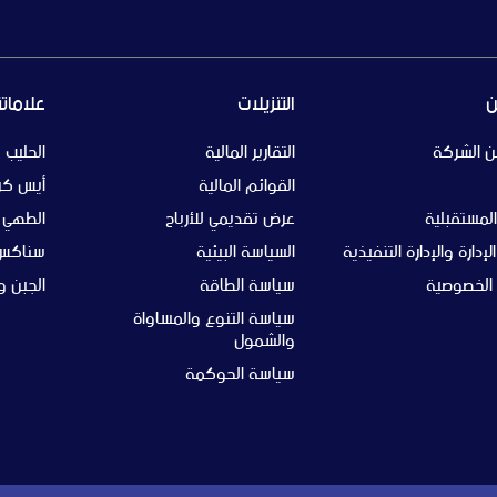
ن
التنزيلات
علاماتنا
ن الشركة
التقارير المالية
الحليب
القوائم المالية
أيس كر
لمستقبلية
عرض تقديمي للأرباح
الطهي
دارة والإدارة التنفيذية
السياسة البيئية
سناكس 
الخصوصية
سياسة الطاقة
الجبن و 
سياسة التنوع والمساواة
والشمول
سياسة الحوكمة