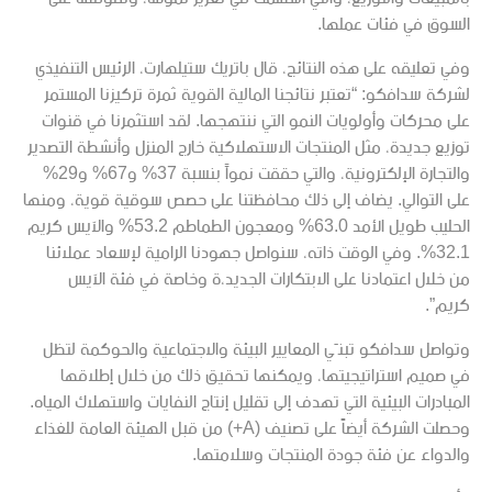
السوق في فئات عملها.
وفي تعليقه على هذه النتائج، قال باتريك ستيلهارت، الرئيس التنفيذي
لشركة سدافكو: “تعتبر نتائجنا المالية القوية ثمرة تركيزنا المستمر
على محركات وأولويات النمو التي ننتهجها. لقد استثمرنا في قنوات
توزيع جديدة، مثل المنتجات الاستهلاكية خارج المنزل وأنشطة التصدير
والتجارة الإلكترونية، والتي حققت نمواً بنسبة 37% و67% و29%
على التوالي. يضاف إلى ذلك محافظتنا على حصص سوقية قوية، ومنها
الحليب طويل الأمد 63.0% ومعجون الطماطم 53.2% والآيس كريم
32.1%. وفي الوقت ذاته، سنواصل جهودنا الرامية لإسعاد عملائنا
من خلال اعتمادنا على الابتكارات الجديد،ة وخاصة في فئة الآيس
كريم”.
وتواصل سدافكو تبنّي المعايير البيئة والاجتماعية والحوكمة لتظل
في صميم استراتيجيتها، ويمكنها تحقيق ذلك من خلال إطلاقها
المبادرات البيئية التي تهدف إلى تقليل إنتاج النفايات واستهلاك المياه.
وحصلت الشركة أيضاً على تصنيف (A+) من قبل الهيئة العامة للغذاء
والدواء عن فئة جودة المنتجات وسلامتها.