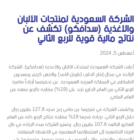
الشركة السعودية لمنتجات الألبان
والأغذية (سدافكو) تكشف عن
نتائج مالية قوية للربع الثاني
أغسطس 5, 2024
أعلنت الشركة السعودية لمنتجات الألبان والأغذية (سدافكو)، الشركة
الرائدة في مجال إنتاج الحليب (طويل الأمد) والآيس كريم ومعجون
الطماطم في المملكة العربية السعودية، عن تحقيقها أرباحاً صافية
للربع الثاني من العام الجاري تزيد على (19%) مقارنة بالربع نفسه من
العام الماضي.
وكشفت الشركة قي تقريرها عن صافي ربح قدره 127.8 مليون ريال
خلال الربع الثاني، بزيادة قدرها 19% مقارنة بنتائج الربع ذاته من العام
السابق البالغة 107.6 مليون ريال. وتعزو الشركة هذه الزيادة في ظل
البيئة التنافسية إلى استثماراتها المستمرة في الأنشطة المتعلقة
بالمبيعات والتوزيع، والتي أسهمت في تعزيز نموها، وتفوقها على