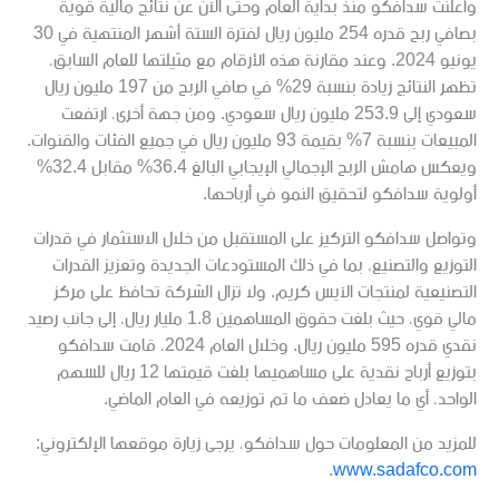
وأعلنت سدافكو منذ بداية العام وحتى الآن عن نتائج مالية قوية
بصافي ربح قدره 254 مليون ريال لفترة الستة أشهر المنتهية في 30
يونيو 2024. وعند مقارنة هذه الأرقام مع مثيلتها للعام السابق،
تظهر النتائج زيادة بنسبة 29% في صافي الربح من 197 مليون ريال
سعودي إلى 253.9 مليون ريال سعودي. ومن جهة أخرى، ارتفعت
المبيعات بنسبة 7% بقيمة 93 مليون ريال في جميع الفئات والقنوات.
ويعكس هامش الربح الإجمالي الإيجابي البالغ 36.4% مقابل 32.4%
أولوية سدافكو لتحقيق النمو في أرباحها.
وتواصل سدافكو التركيز على المستقبل من خلال الاستثمار في قدرات
التوزيع والتصنيع، بما في ذلك المستودعات الجديدة وتعزيز القدرات
التصنيعية لمنتجات الآيس كريم. ولا تزال الشركة تحافظ على مركز
مالي قوي، حيث بلغت حقوق المساهمين 1.8 مليار ريال، إلى جانب رصيد
نقدي قدره 595 مليون ريال. وخلال العام 2024، قامت سدافكو
بتوزيع أرباح نقدية على مساهميها بلغت قيمتها 12 ريال للسهم
الواحد، أي ما يعادل ضعف ما تم توزيعه في العام الماضي.
للمزيد من المعلومات حول سدافكو، يرجى زيارة موقعها الإلكتروني:
.
www.sadafco.com