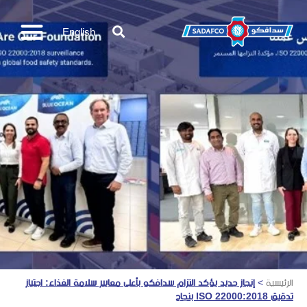
English
الرئيسية
>
إنجاز جديد يؤكد التزام سدافكو بأعلى معايير سلامة الغذاء: اجتياز
تدقيق ISO 22000:2018 بنجاح