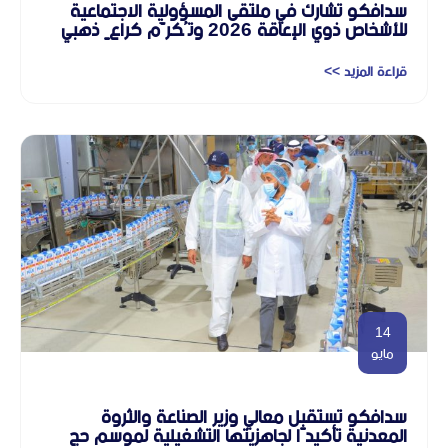
سدافكو تشارك في ملتقى المسؤولية الاجتماعية
للأشخاص ذوي الإعاقة 2026 وتُكرَّم كراعٍ ذهبي
قراءة المزيد >>
14
مايو
سدافكو تستقبل معالي وزير الصناعة والثروة
المعدنية تأكيدًا لجاهزيتها التشغيلية لموسم حج